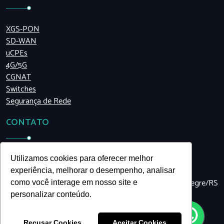
XGS-PON
SD-WAN
uCPEs
4G/5G
CGNAT
Switches
Segurança de Rede
CONTATO
(11) 5199.8990
Utilizamos cookies para oferecer melhor
venko@venkonetworks.com
experiência, melhorar o desempenho, analisar
Travessa São José, 455, sala 48 | Navegantes | Porto Alegre/RS
como você interage em nosso site e
| Brasil
personalizar conteúdo.
Recusar Cookies
Aceitar Cookies