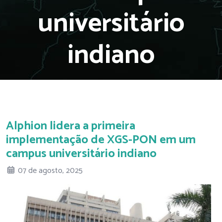
universitário
indiano
Alphion lidera a primeira
implementação de XGS-PON em um
campus universitário indiano
07 de agosto, 2025